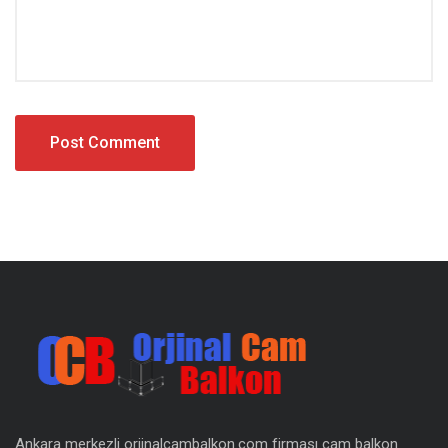
Ankara merkezli orjinalcambalkon.com firması cam balkon